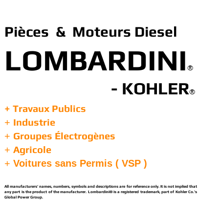
Pièces & Moteurs Diesel
LOMBARDINI
®
- KOHLER
®
+ Travaux Publics
Industrie
+
Groupes Électrogènes
+
Agricole
+
+
Voitures sans Permis ( VSP )
All manufacturers’ names, numbers, symbols and descriptions are for reference only. It is not implied that
any part is the product of the manufacturer. Lombardini® is a registered trademark, part of Kohler Co.’s
Global Power Group.