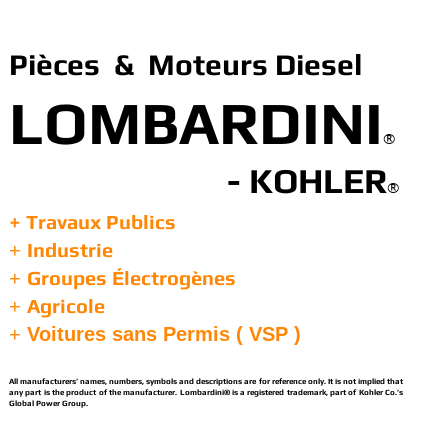
Pièces & Moteurs Diesel
LOMBARDINI
®
- KOHLER
®
+ Travaux Publics
Industrie
+
Groupes Électrogènes
+
Agricole
+
+
Voitures sans Permis ( VSP )
All manufacturers’ names, numbers, symbols and descriptions are for reference only. It is not implied that
any part is the product of the manufacturer. Lombardini® is a registered trademark, part of Kohler Co.’s
Global Power Group.