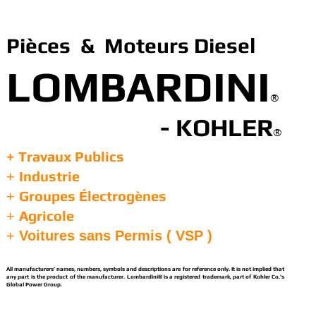
Pièces & Moteurs Diesel
LOMBARDINI
®
- KOHLER
®
+ Travaux Publics
Industrie
+
Groupes Électrogènes
+
Agricole
+
+
Voitures sans Permis ( VSP )
All manufacturers’ names, numbers, symbols and descriptions are for reference only. It is not implied that
any part is the product of the manufacturer. Lombardini® is a registered trademark, part of Kohler Co.’s
Global Power Group.