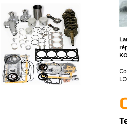
La
ré
K
Co
LO
T