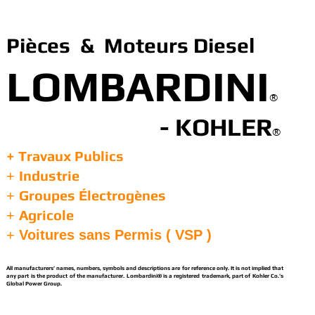
Pièces & Moteurs Diesel
LOMBARDINI
®
- KOHLER
®
+ Travaux Publics
Industrie
+
Groupes Électrogènes
+
Agricole
+
+
Voitures sans Permis ( VSP )
All manufacturers’ names, numbers, symbols and descriptions are for reference only. It is not implied that
any part is the product of the manufacturer. Lombardini® is a registered trademark, part of Kohler Co.’s
Global Power Group.