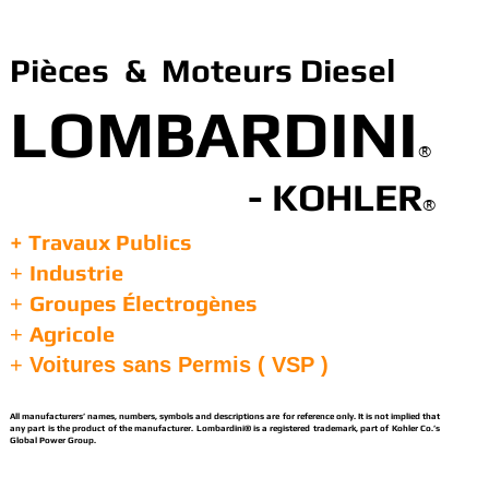
Pièces & Moteurs Diesel
LOMBARDINI
®
- KOHLER
®
+ Travaux Publics
Industrie
+
Groupes Électrogènes
+
Agricole
+
+
Voitures sans Permis ( VSP )
All manufacturers’ names, numbers, symbols and descriptions are for reference only. It is not implied that
any part is the product of the manufacturer. Lombardini® is a registered trademark, part of Kohler Co.’s
Global Power Group.