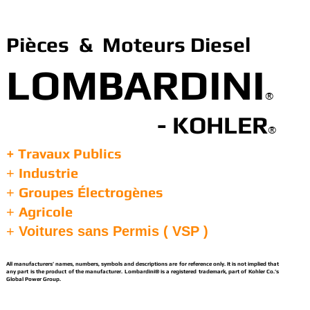
Pièces & Moteurs Diesel
LOMBARDINI
®
- KOHLER
®
+ Travaux Publics
Industrie
+
Groupes Électrogènes
+
Agricole
+
+
Voitures sans Permis ( VSP )
All manufacturers’ names, numbers, symbols and descriptions are for reference only. It is not implied that
any part is the product of the manufacturer. Lombardini® is a registered trademark, part of Kohler Co.’s
Global Power Group.