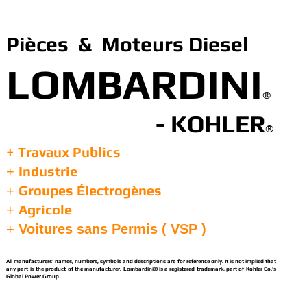
Pièces & Moteurs Diesel
LOMBARDINI
®
- KOHLER
®
+ Travaux Publics
Industrie
+
Groupes Électrogènes
+
Agricole
+
+
Voitures sans Permis ( VSP )
All manufacturers’ names, numbers, symbols and descriptions are for reference only. It is not implied that
any part is the product of the manufacturer. Lombardini® is a registered trademark, part of Kohler Co.’s
Global Power Group.