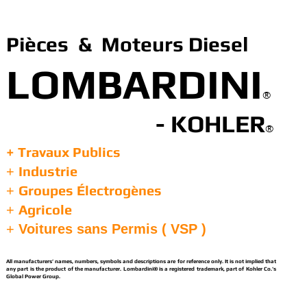
Pièces & Moteurs Diesel
LOMBARDINI
®
- KOHLER
®
+ Travaux Publics
Industrie
+
Groupes Électrogènes
+
Agricole
+
+
Voitures sans Permis ( VSP )
All manufacturers’ names, numbers, symbols and descriptions are for reference only. It is not implied that
any part is the product of the manufacturer. Lombardini® is a registered trademark, part of Kohler Co.’s
Global Power Group.