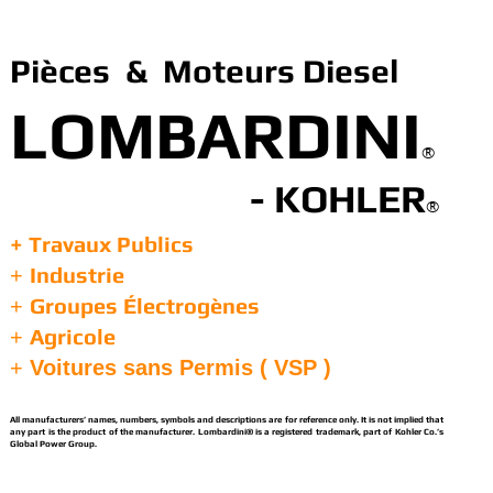
Pièces & Moteurs Diesel
LOMBARDINI
®
- KOHLER
®
+ Travaux Publics
Industrie
+
Groupes Électrogènes
+
Agricole
+
+
Voitures sans Permis ( VSP )
All manufacturers’ names, numbers, symbols and descriptions are for reference only. It is not implied that
any part is the product of the manufacturer. Lombardini® is a registered trademark, part of Kohler Co.’s
Global Power Group.