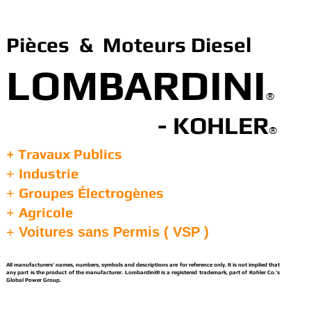
Pièces & Moteurs Diesel
LOMBARDINI
®
- KOHLER
®
+ Travaux Publics
Industrie
+
Groupes Électrogènes
+
Agricole
+
+
Voitures sans Permis ( VSP )
All manufacturers’ names, numbers, symbols and descriptions are for reference only. It is not implied that
any part is the product of the manufacturer. Lombardini® is a registered trademark, part of Kohler Co.’s
Global Power Group.